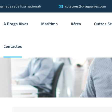
chamada rede fixa nacional)
cotacoes@bragaalves.com
A Braga Alves
Marítimo
Aéreo
Outros Se
Contactos